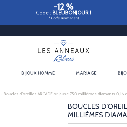
-12 %
Code :
BLEUBONJOUR !
* Code permanent
E
BIJOUX HOMME
MARIAGE
BIJ
s
Boucles d'oreilles ARCADE or jaune 750 millièmes diamants 0,16 c
BOUCLES D'OREIL
MILLIÈMES DIAMA