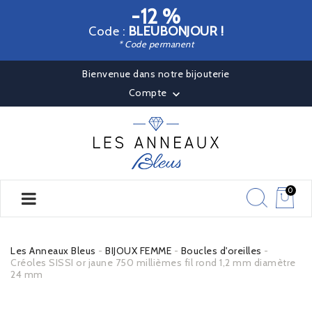
-12 %
Code :
BLEUBONJOUR !
* Code permanent
Bienvenue dans notre bijouterie
Compte

0
Les Anneaux Bleus
BIJOUX FEMME
Boucles d'oreilles
Créoles SISSI or jaune 750 millièmes fil rond 1,2 mm diamètre
24 mm