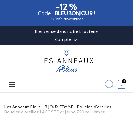
-12 %
Code :
BLEUBONJOUR !
* Code permanent
Bienvenue dans notre bijouterie
Compte

0
Les Anneaux Bleus
BIJOUX FEMME
Boucles d'oreilles
Boucles d'oreilles LACOSTE or jaune 750 millièmes