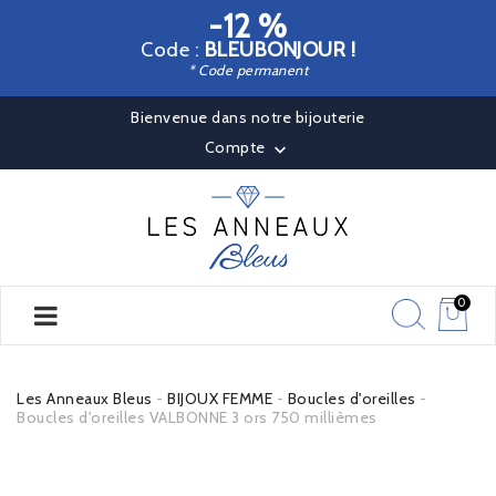
-12 %
Code :
BLEUBONJOUR !
* Code permanent
Bienvenue dans notre bijouterie
Compte

0
Les Anneaux Bleus
BIJOUX FEMME
Boucles d'oreilles
Boucles d'oreilles VALBONNE 3 ors 750 millièmes