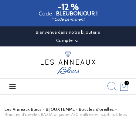
-12 %
Code :
BLEUBONJOUR !
* Code permanent
Bienvenue dans notre bijouterie
Compte

0
Les Anneaux Bleus
BIJOUX FEMME
Boucles d'oreilles
Boucles d'oreilles BAZIA or jaune 750 millièmes saphirs bleus