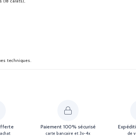
 (18 carats),
ques techniques.
offerte
Paiement 100% sécurisé
Expédit
'achat
carte bancaire et 3x-4x
de v