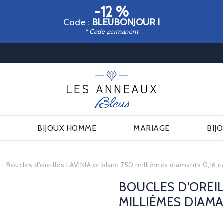
-12 %
Code :
BLEUBONJOUR !
* Code permanent
E
BIJOUX HOMME
MARIAGE
BIJ
s
Boucles d'oreilles LAVINIA or blanc 750 millièmes diamants 0,16 c
BOUCLES D'OREIL
MILLIÈMES DIAMA