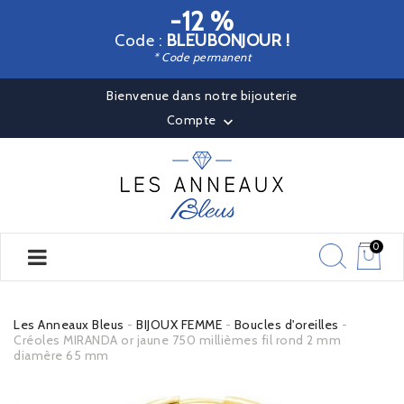
-12 %
Code :
BLEUBONJOUR !
* Code permanent
Bienvenue dans notre bijouterie
Compte

0
Les Anneaux Bleus
BIJOUX FEMME
Boucles d'oreilles
Créoles MIRANDA or jaune 750 millièmes fil rond 2 mm
diamère 65 mm