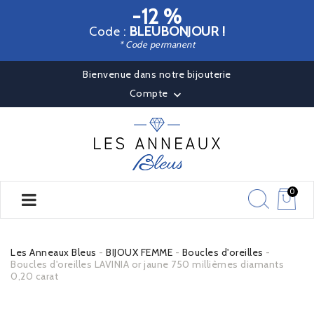
-12 %
Code :
BLEUBONJOUR !
* Code permanent
Bienvenue dans notre bijouterie
Compte

0
Les Anneaux Bleus
BIJOUX FEMME
Boucles d'oreilles
Boucles d'oreilles LAVINIA or jaune 750 millièmes diamants
0,20 carat