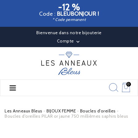
-12 %
Code :
BLEUBONJOUR !
* Code permanent
Bienvenue dans notre bijouterie
Compte

0
Les Anneaux Bleus
BIJOUX FEMME
Boucles d'oreilles
Boucles d'oreilles PILAR or jaune 750 millièmes saphirs bleus