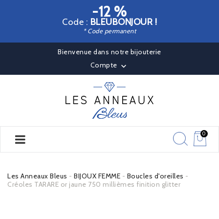
-12 %
Code :
BLEUBONJOUR !
* Code permanent
Bienvenue dans notre bijouterie
Compte

0
Les Anneaux Bleus
BIJOUX FEMME
Boucles d'oreilles
Créoles TARARE or jaune 750 millièmes finition glitter