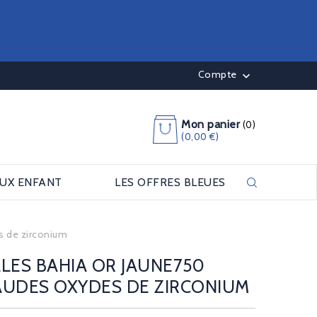
Compte

Mon panier
(0)
(0,00 €)
OUX ENFANT
LES OFFRES BLEUES
s de zirconium
LES BAHIA OR JAUNE750
AUDES OXYDES DE ZIRCONIUM