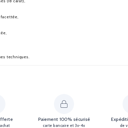
s (18 carat),
 facettée,
tée,
ques techniques.
offerte
Paiement 100% sécurisé
Expédit
'achat
carte bancaire et 3x-4x
de v