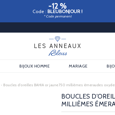
-12 %
Code :
BLEUBONJOUR !
* Code permanent
E
BIJOUX HOMME
MARIAGE
BIJ
s
Boucles d'oreilles BAHIA or jaune750 millièmes émeraudes oxyde
BOUCLES D'OREIL
MILLIÈMES ÉMER