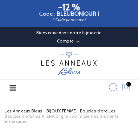
-12 %
Code :
BLEUBONJOUR !
* Code permanent
Bienvenue dans notre bijouterie
Compte

0
Les Anneaux Bleus
BIJOUX FEMME
Boucles d'oreilles
Boucles d'oreilles ATENA or gris 750 millièmes diamants
émeraudes