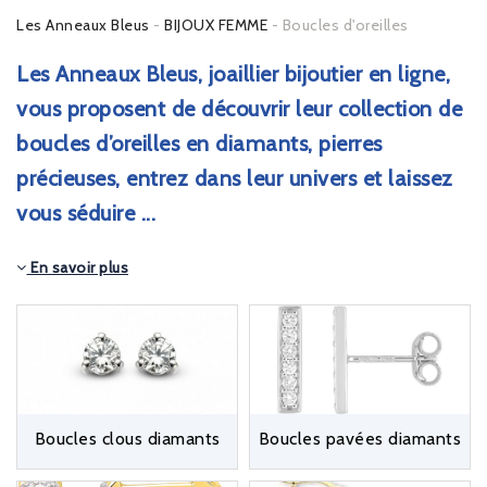
Les Anneaux Bleus
BIJOUX FEMME
Boucles d'oreilles
Les Anneaux Bleus, joaillier bijoutier en ligne,
vous proposent de découvrir leur collection de
boucles d’oreilles en diamants, pierres
précieuses, entrez dans leur univers et laissez
vous séduire ...
En savoir plus
Choisissez des
boucles d’oreilles
parmi tous nos
modèles,
pavées de diamants
,
clous diamants
,
pendants
d’oreilles
, fines
créoles en or
, ... Scintillantes de mille feux,
les boucles d’oreilles soulignent et illuminent délicatement
le visage d’une femme. Boucles d’oreilles,
clou ou puce en
diamant
, en
or blanc
, en
or rose
ou
or jaune
, vous trouverez
le bijou dont vous rêvez de porter ou d’offrir !
Boucles clous diamants
Boucles pavées diamants
Dans notre collection, vous découvrirez aussi les
boucles
d’oreilles en perle de culture
et
perle de Tahiti
ornées de