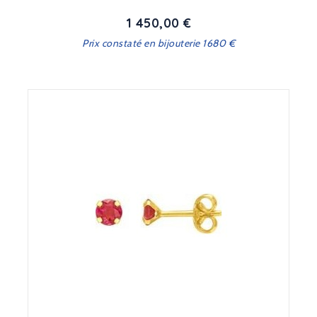
1 450,00 €
Prix
Prix constaté en bijouterie 1680 €