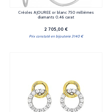
Créoles AJOUREE or blanc 750 millièmes
diamants 0,46 carat
2 705,00 €
Prix
Prix constaté en bijouterie 3140 €