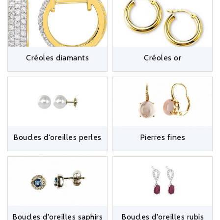
diamants. Vous trouverez des
clous et dormeuses avec
perles de culture
qui sauront vous mettre en valeur.
Des
boucles d’oreilles
créées et serties avec délicatesse,
pour un style raffiné. Douce parure du visage, découvrez
Créoles diamants
Créoles or
nos collections modernes et tendances, ainsi que les
grands classiques intemporels signés Les Anneaux Bleus et
entrez dans le rêve ! Pour compléter votre parure,
découvrez nos
bracelets en diamants
et nos
bagues
serties de diamants
.
Boucles d'oreilles perles
Pierres fines
Boucles d'oreilles saphirs
Boucles d'oreilles rubis