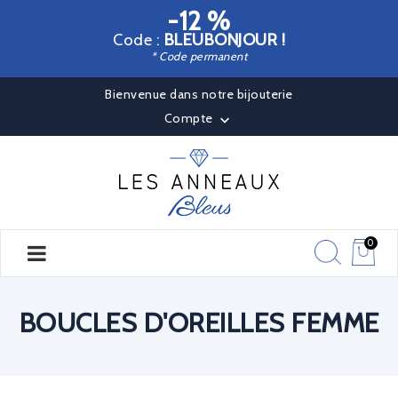
-12 %
Code :
BLEUBONJOUR !
* Code permanent
Bienvenue dans notre bijouterie
Compte

0
BOUCLES D'OREILLES FEMME