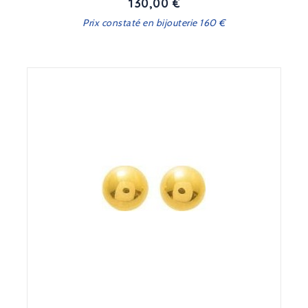
130,00 €
Prix
Prix constaté en bijouterie 160 €