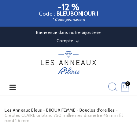
-12 %
Code :
BLEUBONJOUR !
* Code permanent
Bienvenue dans notre bijouterie
Compte

0
Les Anneaux Bleus
BIJOUX FEMME
Boucles d'oreilles
Créoles CLAIRE or blanc 750 millièmes diamètre 45 mm fil
rond 1.6 mm