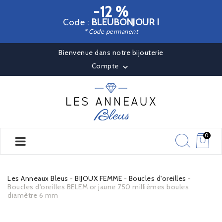
-12 %
Code :
BLEUBONJOUR !
* Code permanent
Bienvenue dans notre bijouterie
Compte

0
Les Anneaux Bleus
BIJOUX FEMME
Boucles d'oreilles
Boucles d'oreilles BELEM or jaune 750 millièmes boules
diamètre 6 mm