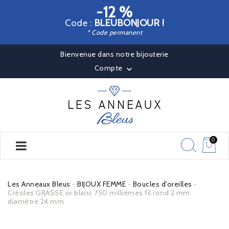
-12 %
Code :
BLEUBONJOUR !
* Code permanent
Bienvenue dans notre bijouterie
Compte

0
Les Anneaux Bleus
BIJOUX FEMME
Boucles d'oreilles
Créoles GRASSE or blanc 750 millièmes fil rond 2 mm
diamètre 24 mm