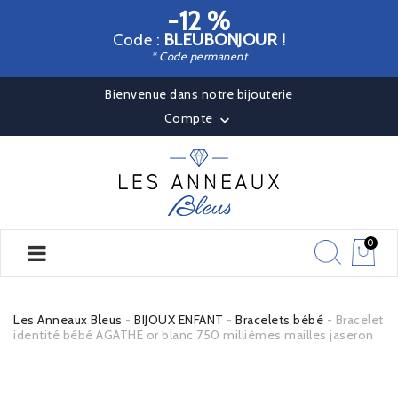
-12 %
Code :
BLEUBONJOUR !
* Code permanent
Bienvenue dans notre bijouterie
Compte

0
Les Anneaux Bleus
BIJOUX ENFANT
Bracelets bébé
Bracelet
identité bébé AGATHE or blanc 750 millièmes mailles jaseron