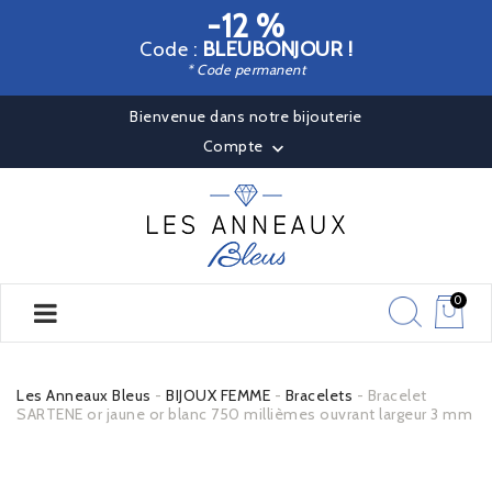
-12 %
Code :
BLEUBONJOUR !
* Code permanent
Bienvenue dans notre bijouterie
Compte

0
Les Anneaux Bleus
BIJOUX FEMME
Bracelets
Bracelet
SARTENE or jaune or blanc 750 millièmes ouvrant largeur 3 mm