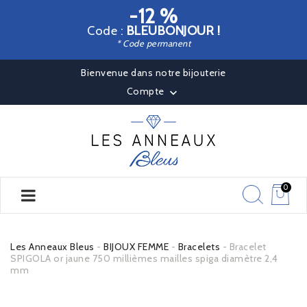
-12 %
Code :
BLEUBONJOUR !
* Code permanent
Bienvenue dans notre bijouterie
Compte

0
Les Anneaux Bleus
BIJOUX FEMME
Bracelets
Bracelet
SPIGOLA or jaune 750 millièmes mailles spiga diamètre 2,4
mm