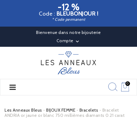
-12 %
Code :
BLEUBONJOUR !
* Code permanent
Bienvenue dans notre bijouterie
Compte

0
Les Anneaux Bleus
BIJOUX FEMME
Bracelets
Bracelet
ANDRIA or jaune or blanc 750 millièmes diamants 0.21 carat