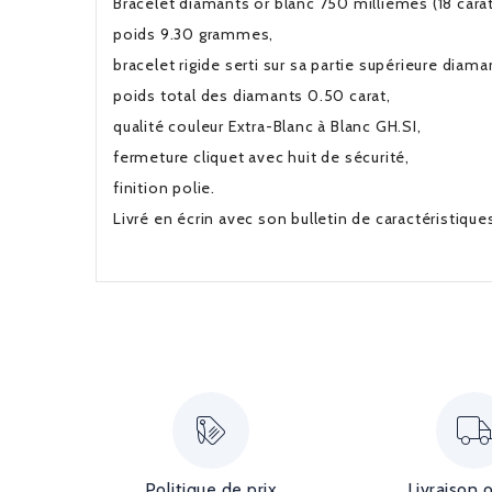
Bracelet diamants or blanc 750 millièmes (18 carat
poids 9.30 grammes,
bracelet rigide serti sur sa partie supérieure diamant
poids total des diamants 0.50 carat,
qualité couleur Extra-Blanc à Blanc GH.SI,
fermeture cliquet avec huit de sécurité,
finition polie.
Livré en écrin avec son bulletin de caractéristiqu
Politique de prix
Livraison 