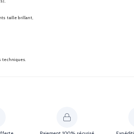
s),
s taille brillant,
es techniques.
offerte
Paiement 100% sécurisé
Expédit