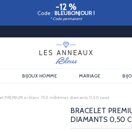
-12 %
Code :
BLEUBONJOUR !
* Code permanent
E
BIJOUX HOMME
MARIAGE
BIJ
let PREMIUM or blanc 750 millièmes diamants 0,50 carat
BRACELET PREMI
DIAMANTS 0,50 