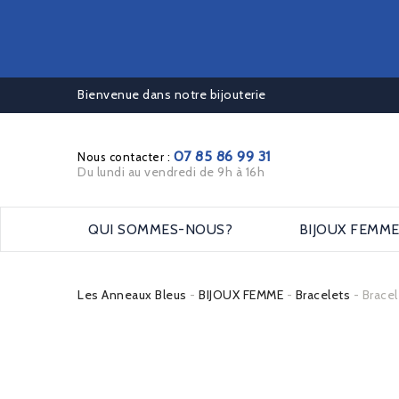
Bienvenue dans notre bijouterie
07 85 86 99 31
Nous contacter :
Du lundi au vendredi de 9h à 16h
QUI SOMMES-NOUS?
BIJOUX FEMM
Les Anneaux Bleus
BIJOUX FEMME
Bracelets
Brace