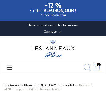
-12 %
Code :
BLEUBONJOUR !
* Code permanent
Bienvenue dans notre bijouterie
Compte

0
Les Anneaux Bleus
BIJOUX FEMME
Bracelets
Bracelet
GENET or jaune 750 millièmes feuille