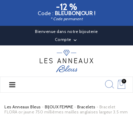
-12 %
Code :
BLEUBONJOUR !
* Code permanent
Bienvenue dans notre bijouterie
Compte

0
Les Anneaux Bleus
BIJOUX FEMME
Bracelets
Bracelet
FLORA or jaune 750 millièmes mailles anglaises largeur 3.5 mm