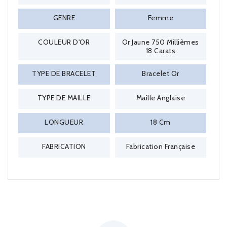
GENRE
Femme
COULEUR D'OR
Or Jaune 750 Millièmes
18 Carats
TYPE DE BRACELET
Bracelet Or
TYPE DE MAILLE
Maille Anglaise
LONGUEUR
18 Cm
FABRICATION
Fabrication Française