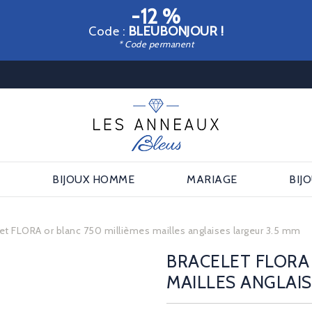
-12 %
Code :
BLEUBONJOUR !
* Code permanent
E
BIJOUX HOMME
MARIAGE
BIJ
et FLORA or blanc 750 millièmes mailles anglaises largeur 3.5 mm
BRACELET FLORA 
MAILLES ANGLAIS