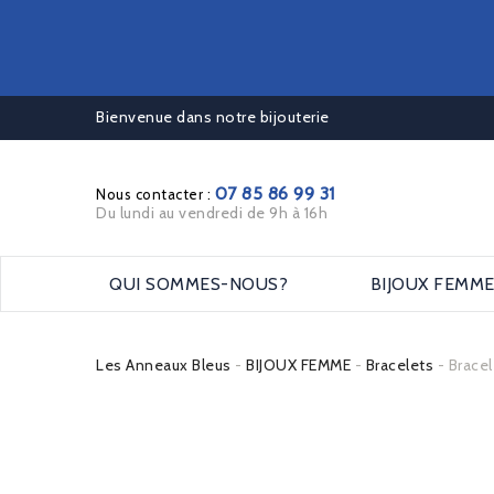
Bienvenue dans notre bijouterie
07 85 86 99 31
Nous contacter :
Du lundi au vendredi de 9h à 16h
QUI SOMMES-NOUS?
BIJOUX FEMM
Les Anneaux Bleus
BIJOUX FEMME
Bracelets
Bracel