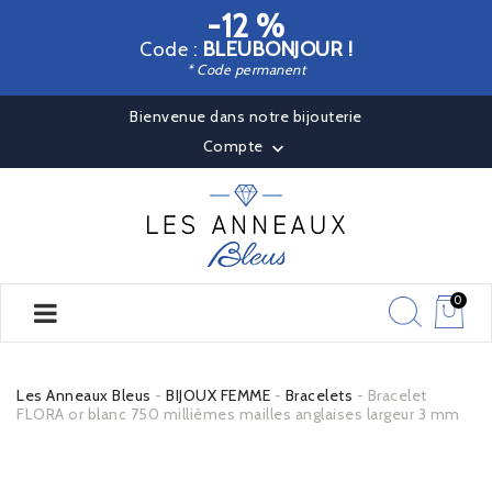
-12 %
Code :
BLEUBONJOUR !
* Code permanent
Bienvenue dans notre bijouterie
Compte

0
Les Anneaux Bleus
BIJOUX FEMME
Bracelets
Bracelet
FLORA or blanc 750 millièmes mailles anglaises largeur 3 mm