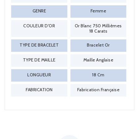
GENRE
Femme
COULEUR D'OR
Or Blanc 750 Millièmes
18 Carats
TYPE DE BRACELET
Bracelet Or
TYPE DE MAILLE
Maille Anglaise
LONGUEUR
18 Cm
FABRICATION
Fabrication Française