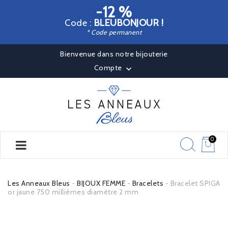
-12 %
Code :
BLEUBONJOUR !
* Code permanent
Bienvenue dans notre bijouterie
Compte

0
Les Anneaux Bleus
BIJOUX FEMME
Bracelets
Bracelet SPIGA
or jaune 750 millièmes diamètre 2 mm