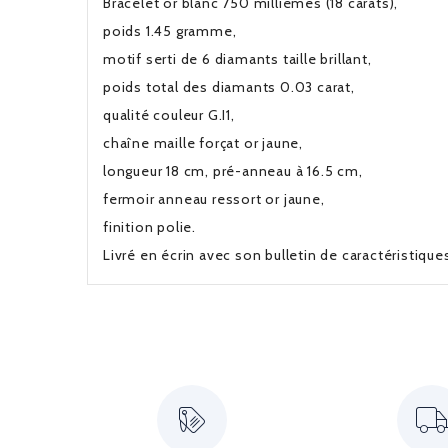
Bracelet or blanc 750 millièmes (18 carats),
poids 1.45 gramme,
motif serti de 6 diamants taille brillant,
poids total des diamants 0.03 carat,
qualité couleur G.I1,
chaîne ma
longueur 18 cm, pré-anneau à 16.5 cm,
fermoir anneau ressort or jaune,
finition polie.
Livré en écrin avec son bulletin de caractéristiqu