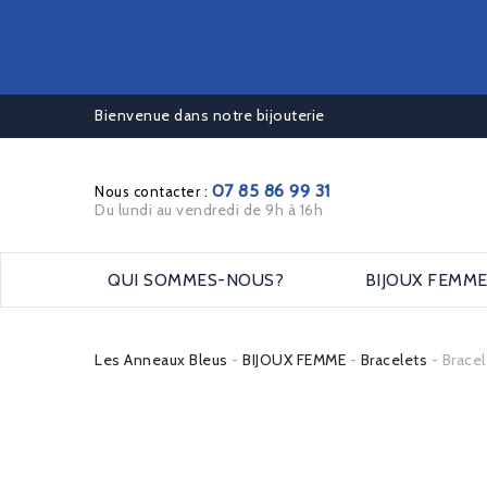
Bienvenue dans notre bijouterie
07 85 86 99 31
Nous contacter :
Du lundi au vendredi de 9h à 16h
QUI SOMMES-NOUS?
BIJOUX FEMM
Les Anneaux Bleus
BIJOUX FEMME
Bracelets
Brace