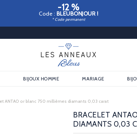
-12 %
Code :
BLEUBONJOUR !
* Code permanent
E
BIJOUX HOMME
MARIAGE
BIJ
let ANTAO or blanc 750 millièmes diamants 0,03 carat
BRACELET ANTAO
DIAMANTS 0,03 