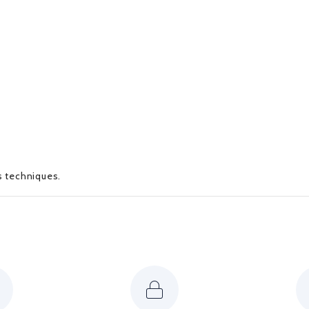
ille forçat o
es techniques.