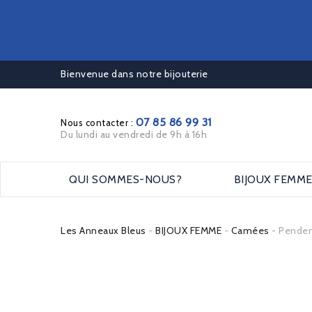
Bienvenue dans notre bijouterie
07 85 86 99 31
Nous contacter :
Du lundi au vendredi de 9h à 16h
QUI SOMMES-NOUS?
BIJOUX FEMM
Les Anneaux Bleus
BIJOUX FEMME
Camées
Penden