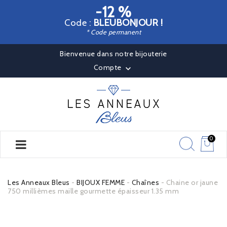
-12 %
Code :
BLEUBONJOUR !
* Code permanent
Bienvenue dans notre bijouterie
Compte

0
Les Anneaux Bleus
BIJOUX FEMME
Chaînes
Chaine or jaune
750 millièmes maille gourmette épaisseur 1.35 mm