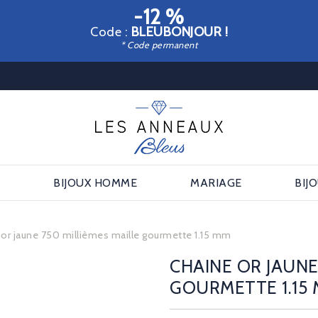
-12 %
Code :
BLEUBONJOUR !
* Code permanent
E
BIJOUX HOMME
MARIAGE
BIJ
or jaune 750 millièmes maille gourmette 1.15 mm
CHAINE OR JAUNE
GOURMETTE 1.15