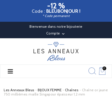
-12 %
Code :
BLEUBONJOUR !
* Code permanent
Bienvenue dans notre bijouterie
Compte

0
Les Anneaux Bleus
BIJOUX FEMME
Chaînes
Chaîne or jaune
750 millièmes maille Singapour épaisseur 1,2 mm