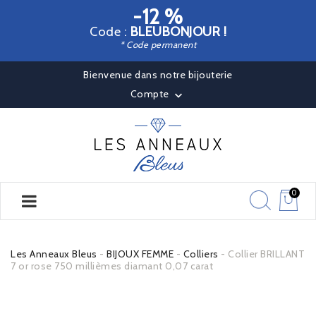
-12 %
Code :
BLEUBONJOUR !
* Code permanent
Bienvenue dans notre bijouterie
Compte

0
Les Anneaux Bleus
BIJOUX FEMME
Colliers
Collier BRILLANT
7 or rose 750 millièmes diamant 0,07 carat