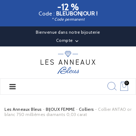
-12 %
Code :
BLEUBONJOUR !
* Code permanent
Bienvenue dans notre bijouterie
Compte

0
Les Anneaux Bleus
BIJOUX FEMME
Colliers
Collier ANTAO or
blanc 750 millièmes diamants 0,03 carat