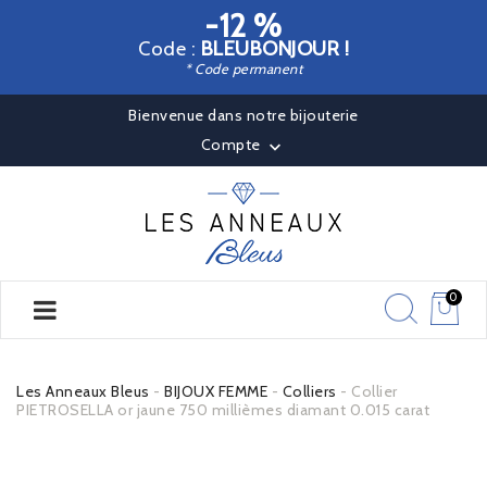
-12 %
Code :
BLEUBONJOUR !
* Code permanent
Bienvenue dans notre bijouterie
Compte

0
Les Anneaux Bleus
BIJOUX FEMME
Colliers
Collier
PIETROSELLA or jaune 750 millièmes diamant 0.015 carat