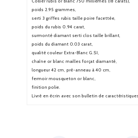
Collier rubis or blanc 750 millièmes (18 carats),
poids 2.95 grammes,
serti 3 griffes rubis taille poire facettée,
poids du rubis 0.94 carat,
surmonté diamant serti clos taille brillant,
poids du diamant 0.03 carat,
qualité couleur Extra-Blanc G.SI,
chaîne or b
lanc mailles forçat diamanté,
longueur 42 cm, pré-anneau à 40 cm,
fermoir mousqueton or blanc,
finition polie.
Livré en écrin avec son bulletin de caractéristiqu