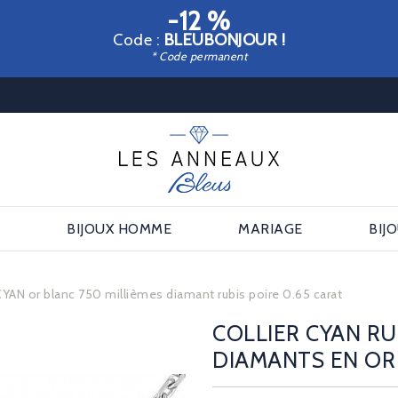
-12 %
Code :
BLEUBONJOUR !
* Code permanent
E
BIJOUX HOMME
MARIAGE
BIJ
 CYAN or blanc 750 millièmes diamant rubis poire 0.65 carat
COLLIER CYAN RU
DIAMANTS EN OR 