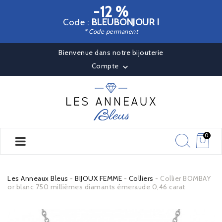
-12 %
Code :
BLEUBONJOUR !
* Code permanent
Bienvenue dans notre bijouterie
Compte

0
Les Anneaux Bleus
BIJOUX FEMME
Colliers
Collier BOMBAY
or blanc 750 millièmes diamants émeraude 0,46 carat