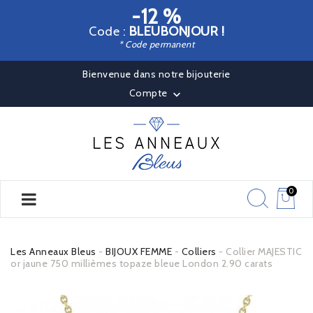
-12 %
Code :
BLEUBONJOUR !
* Code permanent
Bienvenue dans notre bijouterie
Compte

0
Les Anneaux Bleus
BIJOUX FEMME
Colliers
Collier MAJESTIC
or jaune 750 millièmes topaze bleue London 2.90 carats