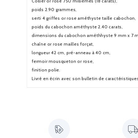
Collier or rose 750 millièmes (18 carats),
poids 2.90 grammes,
serti 4 griffes or rose améthyste taille cabochon,
poids du cabochon améthyste 2.40 carats,
dimensions du cabochon améthhyste 9 mm x 7 
chaîne or rose mailles forçat,
longueur 42 cm, pré-anneau à 40 cm,
fermoir mousqueton or rose,
finition polie.
Livré en écrin avec son bulletin de caractéristiqu