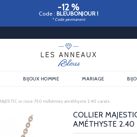
-12 %
Code :
BLEUBONJOUR !
* Code permanent
E
BIJOUX HOMME
MARIAGE
BIJ
 MAJESTIC or rose 750 millièmes améthyste 2.40 carats
COLLIER MAJESTI
AMÉTHYSTE 2.40