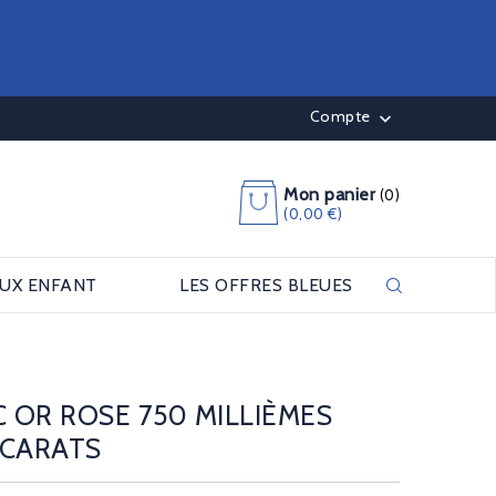
Compte

Mon panier
(0)
(0,00 €)
OUX ENFANT
LES OFFRES BLEUES
C OR ROSE 750 MILLIÈMES
 CARATS