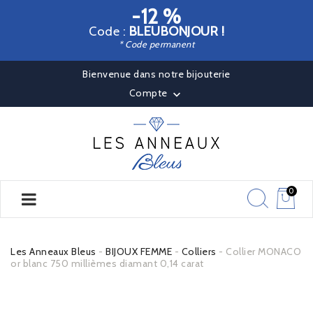
-12 %
Code :
BLEUBONJOUR !
* Code permanent
Bienvenue dans notre bijouterie
Compte

0
Les Anneaux Bleus
BIJOUX FEMME
Colliers
Collier MONACO
or blanc 750 millièmes diamant 0,14 carat