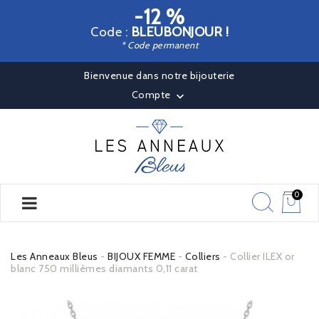
-12 %
Code :
BLEUBONJOUR !
* Code permanent
Bienvenue dans notre bijouterie
Compte

0
Les Anneaux Bleus
BIJOUX FEMME
Colliers
Collier ILEX or
blanc 750 millièmes diamants 0,11 carat