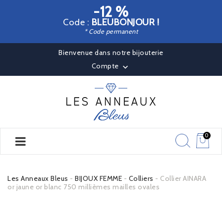
-12 %
Code :
BLEUBONJOUR !
* Code permanent
Bienvenue dans notre bijouterie
Compte

0
Les Anneaux Bleus
BIJOUX FEMME
Colliers
Collier AINARA
or jaune or blanc 750 millièmes mailles ovales