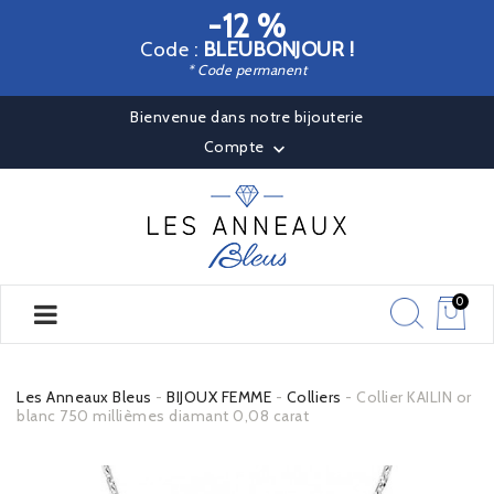
-12 %
Code :
BLEUBONJOUR !
* Code permanent
Bienvenue dans notre bijouterie
Compte

0
Les Anneaux Bleus
BIJOUX FEMME
Colliers
Collier KAILIN or
blanc 750 millièmes diamant 0,08 carat