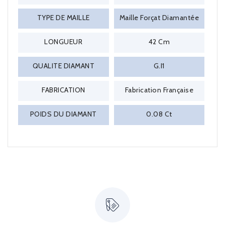
TYPE DE MAILLE
Maille Forçat Diamantée
LONGUEUR
42 Cm
QUALITE DIAMANT
G.I1
FABRICATION
Fabrication Française
POIDS DU DIAMANT
0.08 Ct