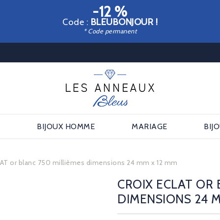
-12 %
Code :
BLEUBONJOUR !
* Code permanent
E
BIJOUX HOMME
MARIAGE
BIJ
LAT or blanc 750 millièmes dimensions 24 mm x 12 mm
CROIX ECLAT OR 
DIMENSIONS 24 M