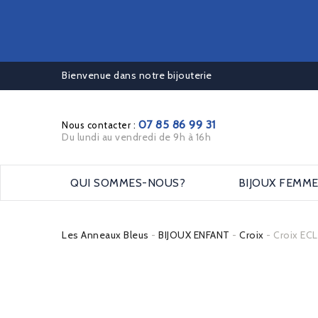
Bienvenue dans notre bijouterie
07 85 86 99 31
Nous contacter :
Du lundi au vendredi de 9h à 16h
QUI SOMMES-NOUS?
BIJOUX FEMM
Les Anneaux Bleus
BIJOUX ENFANT
Croix
Croix EC