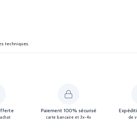
ues techniques.
offerte
Paiement 100% sécurisé
Expédit
'achat
carte bancaire et 3x-4x
de v