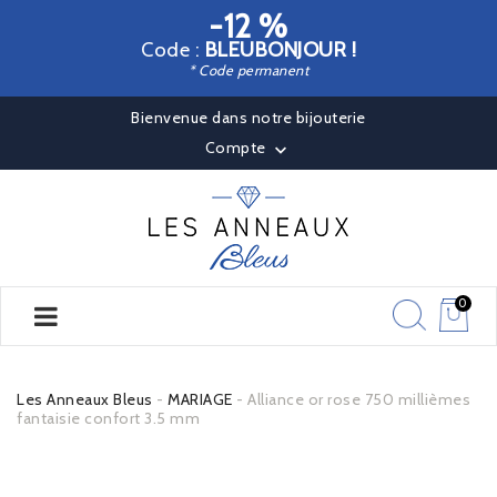
-12 %
Code :
BLEUBONJOUR !
* Code permanent
Bienvenue dans notre bijouterie
Compte

0
Les Anneaux Bleus
MARIAGE
Alliance or rose 750 millièmes
fantaisie confort 3.5 mm