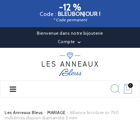
-12 %
Code :
BLEUBONJOUR !
* Code permanent
Bienvenue dans notre bijouterie
Compte

0
Les Anneaux Bleus
MARIAGE
Alliance bicolore or 750
millièmes illusion diamantée 3 mm