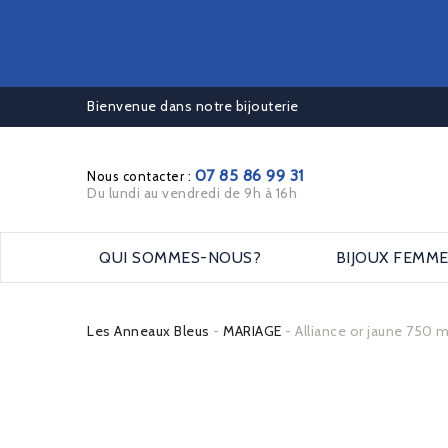
Bienvenue dans notre bijouterie
07 85 86 99 31
Nous contacter :
Du lundi au vendredi de 9h à 16h
QUI SOMMES-NOUS?
BIJOUX FEMM
Les Anneaux Bleus
MARIAGE
Alliance or jaune 750 