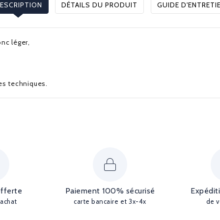
ESCRIPTION
DÉTAILS DU PRODUIT
GUIDE D'ENTRETI
onc léger,
ues techniques.
offerte
Paiement 100% sécurisé
Expédit
'achat
carte bancaire et 3x-4x
de v