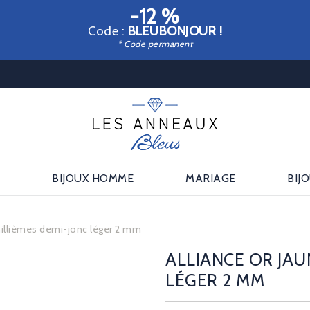
-12 %
Code :
BLEUBONJOUR !
* Code permanent
E
BIJOUX HOMME
MARIAGE
BIJ
millièmes demi-jonc léger 2 mm
ALLIANCE OR JAU
LÉGER 2 MM