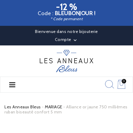
-12 %
Code :
BLEUBONJOUR !
* Code permanent
Bienvenue dans notre bijouterie
Compte

0
Les Anneaux Bleus
MARIAGE
Alliance or jaune 750 millièmes
ruban biseauté confort 5 mm