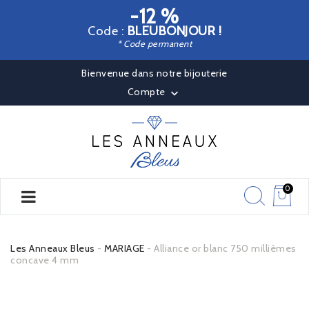
-12 %
Code :
BLEUBONJOUR !
* Code permanent
Bienvenue dans notre bijouterie
Compte

0
Les Anneaux Bleus
MARIAGE
Alliance or blanc 750 millièmes
concave 4 mm