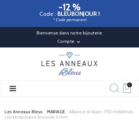
-12 %
Code :
BLEUBONJOUR !
* Code permanent
Bienvenue dans notre bijouterie
Compte

0
Les Anneaux Bleus
MARIAGE
Alliance or blanc 750 millièmes
contemporaine brossée 3 mm