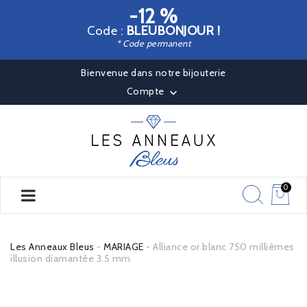
-12 %
Code :
BLEUBONJOUR !
* Code permanent
Bienvenue dans notre bijouterie
Compte

0
Les Anneaux Bleus
MARIAGE
Alliance or blanc 750 millièmes
illusion diamantée 3.5 mm